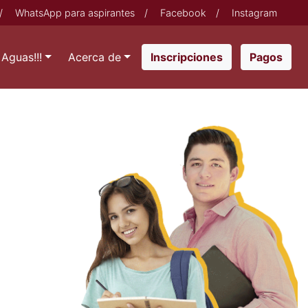
/
WhatsApp para aspirantes
/
Facebook
/
Instagram
Aguas!!!
Acerca de
Pagos
Inscripciones