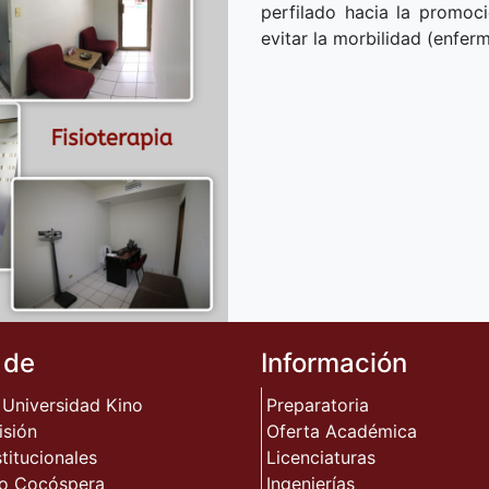
perfilado hacia la promoci
evitar la morbilidad (enfer
 de
Información
 Universidad Kino
Preparatoria
isión
Oferta Académica
stitucionales
Licenciaturas
o Cocóspera
Ingenierías