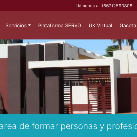
Llámenos al:
(662)2590808
Servicios
Plataforma SERVO
UK Virtual
Gaceta 
area de formar personas y profesio